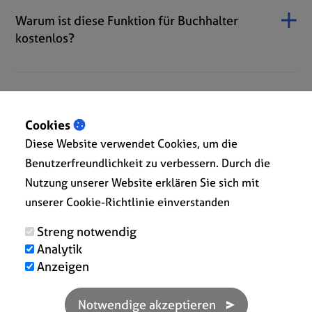
Warum ist diese Funktion für Buchhalter
kostenlos?
Wie kann ich meinen Kunden onRech
vorstellen?
Cookies
Diese Website verwendet Cookies, um die
Benutzerfreundlichkeit zu verbessern. Durch die
Nutzung unserer Website erklären Sie sich mit
Wie beginne ich mit onRech für Buchhalter?
unserer Cookie-Richtlinie einverstanden
Streng notwendig
Analytik
Anzeigen