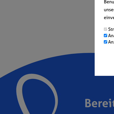
Benu
unse
einv
St
An
An
Berei