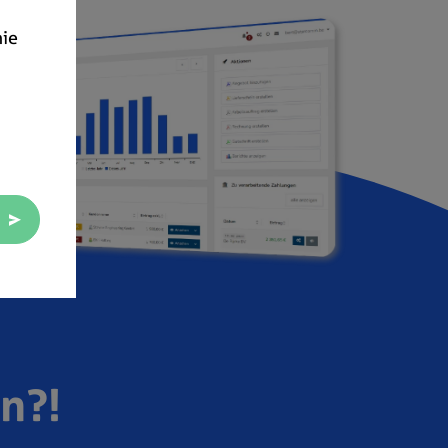
nie
en?!