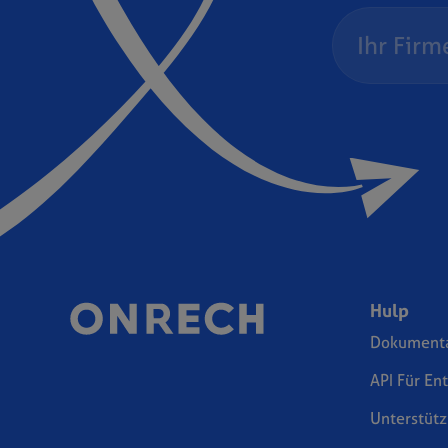
Hulp
Dokumenta
API Für En
Unterstüt