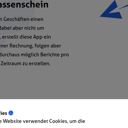
assenschein
n Geschäften einen
dabei aber nicht um
 erstellt diese App ein
iner Rechnung, folgen aber
durchaus möglich Berichte pro
Zeitraum zu erstellen.
ies
e Website verwendet Cookies, um die