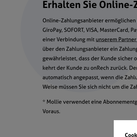
Erhalten Sie Online
Online-Zahlungsanbieter ermöglichen
GiroPay, SOFORT, VISA, MasterCard, Pa
einer Verbindung mit
unserem Partner
über den Zahlungsanbieter ein Zahlungs
gewährleistet, dass der Kunde sicher 
kehrt der Kunde zu onRech zurück. De
automatisch angepasst, wenn die Zahlun
Weise müssen Sie sich nicht um die 
*
Mollie verwendet eine Abonnementge
Voraus.
Cook