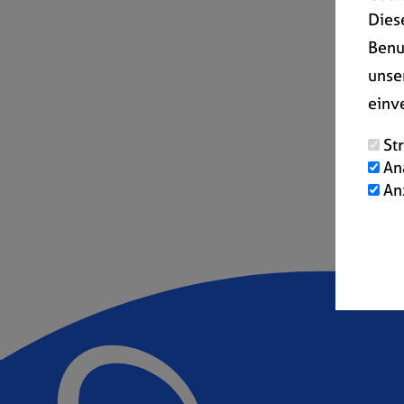
Dies
Benu
unse
einv
St
An
An