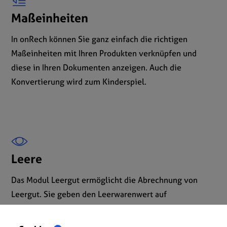
Maßeinheiten
In onRech können Sie ganz einfach die richtigen
Maßeinheiten mit Ihren Produkten verknüpfen und
diese in Ihren Dokumenten anzeigen. Auch die
Konvertierung wird zum Kinderspiel.
Leere
Das Modul Leergut ermöglicht die Abrechnung von
Leergut. Sie geben den Leerwarenwert auf
Produktebene ein und onRech berechnet automatisch
die mögliche Rückerstattung, wenn Sie ein