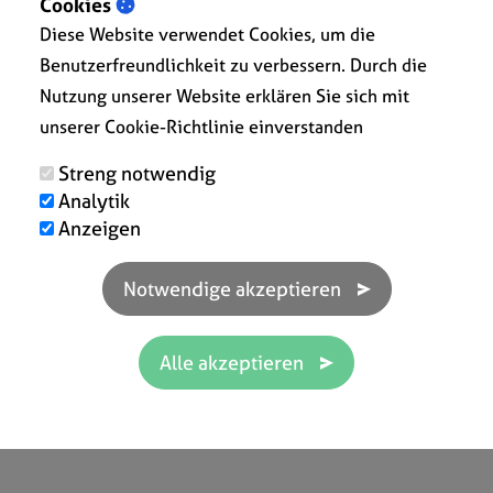
Cookies
Bestellformular oder eine Rechnung erstellen.
Diese Website verwendet Cookies, um die
Benutzerfreundlichkeit zu verbessern. Durch die
Nutzung unserer Website erklären Sie sich mit
unserer Cookie-Richtlinie einverstanden
Streng notwendig
Produktfoto
Analytik
Anzeigen
Zeigen Sie auf Ihren Dokumenten ein Bild Ihres
Produkts, damit die Kunden sofort sehen können,
worum es sich handelt. Das Bild wird zu Ihrem
Produktblatt hinzugefügt und kann leicht auf Ihrem
Angebot, Ihrer Rechnung usw. angezeigt werden.