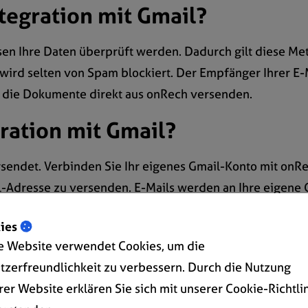
ntegration mit Gmail?
en Ihre Daten überprüft werden. Dadurch gilt diese M
wird selten von Spam blockiert. Der Empfänger Ihrer E-M
e die Dokumente direkt aus onRech versenden.
gration mit Gmail?
endet. Verbinden Sie Ihr eigenes Gmail-Konto mit onR
-Adresse zu versenden. E-Mails werden an Ihre eigene 
ies
e Website verwendet Cookies, um die
tzerfreundlichkeit zu verbessern. Durch die Nutzung
rer Website erklären Sie sich mit unserer Cookie-Richtli