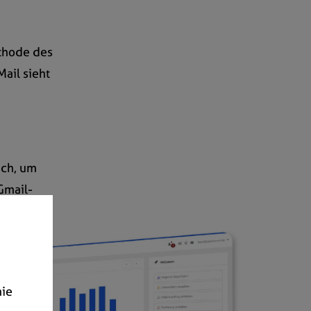
ethode des
ail sieht
ech, um
Gmail-
nie