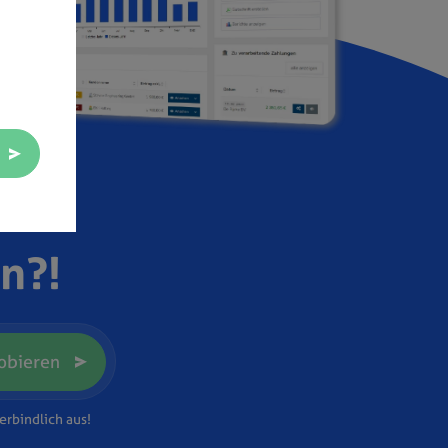
en?!
robieren
erbindlich aus!