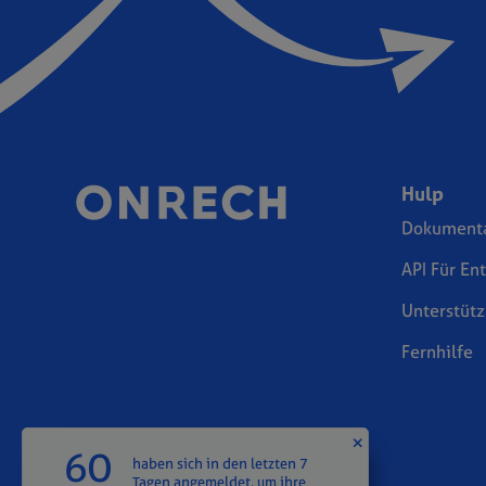
Hulp
Dokumenta
API Für En
Unterstüt
Fernhilfe
60
haben sich in den letzten 7
Tagen angemeldet, um ihre