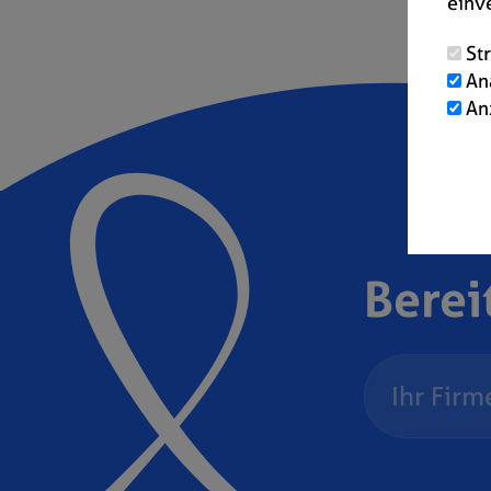
einv
St
An
An
Berei