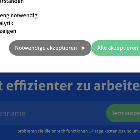
erstanden
reng notwendig
alytik
zeigen
t effizienter zu arbeit
Jetzt ausp
probieren sie die onrech funktionen 14 tage kostenlos und unv